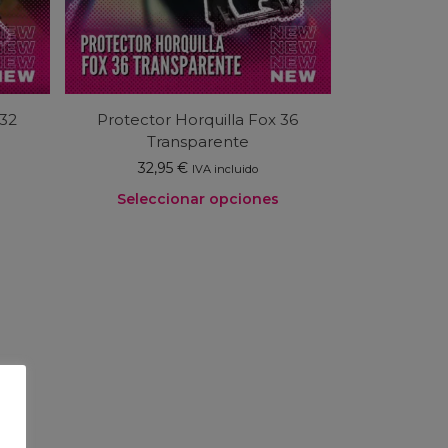
 32
Protector Horquilla Fox 36
Transparente
32,95
€
IVA incluido
Seleccionar opciones
Este
producto
tiene
múltiples
variantes.
Las
opciones
se
pueden
elegir