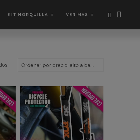
KIT HORQUILLA
VER MAS
Ordenado
dos
Ordenar por precio: alto a bajo
por
precio:
alto
a
bajo