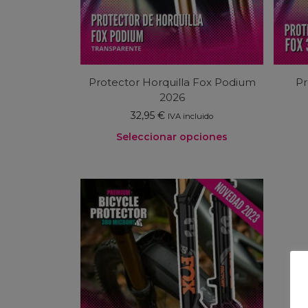
Protector Horquilla Fox Podium
Pr
2026
32,95
€
IVA incluido
Seleccionar opciones
Este
producto
tiene
múltiples
variantes.
Las
opciones
se
pueden
elegir