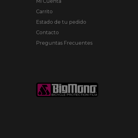
Mi Cuenta
la
página
Carrito
de
Estado de tu pedido
producto
Contacto
Preguntas Frecuentes