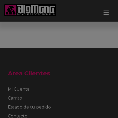
Ir
al
Alt
contenido
nav
Area Clientes
Mi Cuenta
Carrito
Estado de tu pedido
Contacto