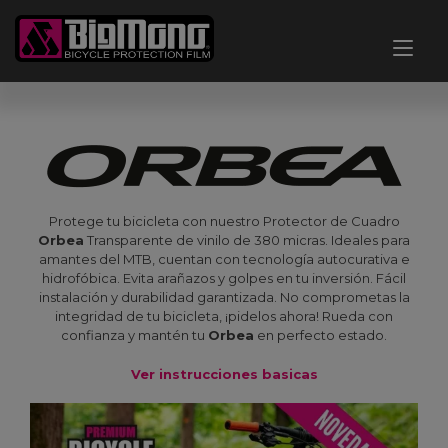
Ir
al
Alt
contenido
nav
Protege tu bicicleta con nuestro Protector de Cuadro
Orbea
Transparente de vinilo de 380 micras. Ideales para
amantes del MTB, cuentan con tecnología autocurativa e
hidrofóbica. Evita arañazos y golpes en tu inversión. Fácil
instalación y durabilidad garantizada. No comprometas la
integridad de tu bicicleta, ¡pidelos ahora! Rueda con
confianza y mantén tu
Orbea
en perfecto estado.
Ver instrucciones basicas