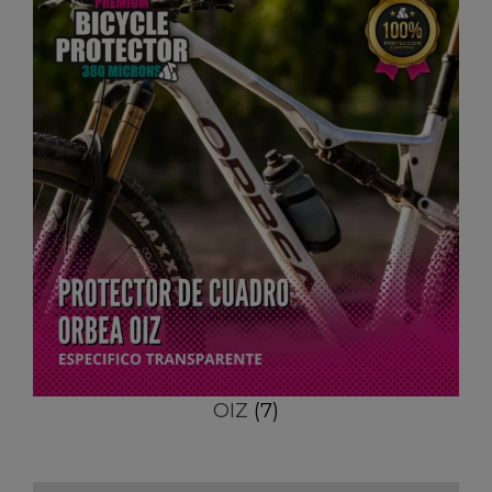
OIZ
(7)