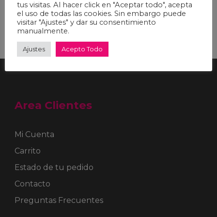
tus visitas. Al hacer click en "Aceptar todo", acepta
el uso de todas las cookies. Sin embargo puede
visitar "Ajustes" y dar su consentimiento
manualmente.
Ajustes
Acepto Todo
Area Clientes
Mi Cuenta
Carrito
Estado de tu pedido
Contacto
Preguntas Frecuentes