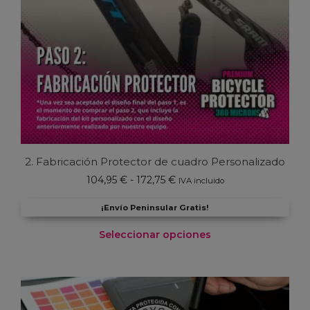
2. Fabricación Protector de cuadro Personalizado
Rango
104,95
€
-
172,75
€
IVA incluido
de
precios:
¡Envío Peninsular Gratis!
desde
Seleccionar opciones
104,95 €
hasta
Este
172,75 €
producto
tiene
múltiples