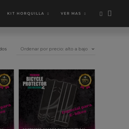
KIT HORQUILLA
VER MAS
Ordenado
dos
por
precio:
alto
a
bajo