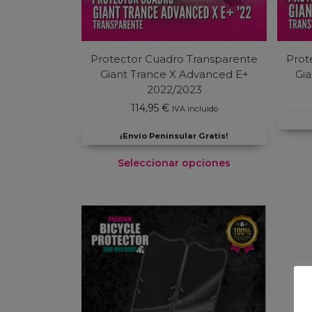
Protector Cuadro Transparente
Prot
Giant Trance X Advanced E+
Gia
2022/2023
114,95
€
IVA incluido
¡Envío Peninsular Gratis!
Seleccionar opciones
Este
producto
tiene
múltiples
variantes.
Las
opciones
se
pueden