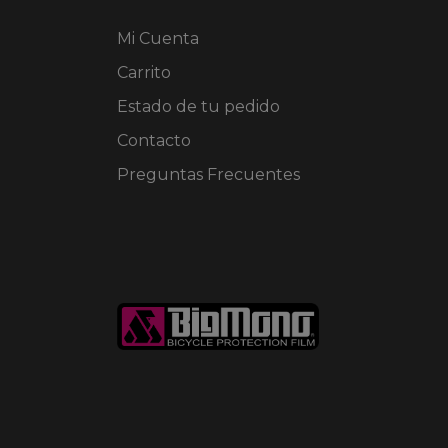
elegir
en
Mi Cuenta
la
página
Carrito
de
Estado de tu pedido
producto
Contacto
Preguntas Frecuentes