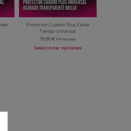
bike
Protector Cuadro Plus Ebike
Transp Universal
39,95
€
IVA incluido
Seleccionar opciones
Este
producto
tiene
múltiples
variantes.
Las
opciones
se
pueden
elegir
en
la