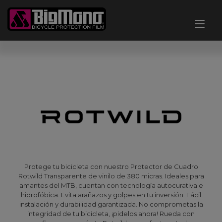
Ir
al
Alt
contenido
nav
Protege tu bicicleta con nuestro Protector de Cuadro
Rotwild Transparente de vinilo de 380 micras. Ideales para
amantes del MTB, cuentan con tecnología autocurativa e
hidrofóbica. Evita arañazos y golpes en tu inversión. Fácil
instalación y durabilidad garantizada. No comprometas la
integridad de tu bicicleta, ¡pidelos ahora! Rueda con