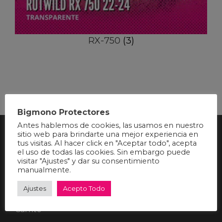
RX-750
(3)
Bigmono Protectores
Antes hablemos de cookies, las usamos en nuestro
sitio web para brindarte una mejor experiencia en
tus visitas. Al hacer click en "Aceptar todo", acepta
el uso de todas las cookies. Sin embargo puede
Area Clientes
visitar "Ajustes" y dar su consentimiento
manualmente.
Ajustes
Acepto Todo
Mi Cuenta
Carrito