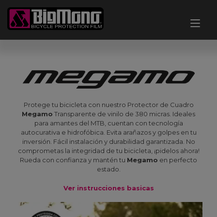
Ir
al
Alt
contenido
nav
Protege tu bicicleta con nuestro Protector de Cuadro
Megamo
Transparente de vinilo de 380 micras. Ideales
para amantes del MTB, cuentan con tecnología
autocurativa e hidrofóbica. Evita arañazos y golpes en tu
inversión. Fácil instalación y durabilidad garantizada. No
comprometas la integridad de tu bicicleta, ¡pidelos ahora!
Rueda con confianza y mantén tu
Megamo
en perfecto
estado.
Ver instrucciones basicas