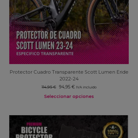
Protector Cuadro Transparente Scott Lumen Eride
2022-24
El
El
94,95
€
114,95
€
IVA incluido
precio
precio
Seleccionar opciones
original
actual
era:
es:
Este
114,95 €.
94,95 €.
producto
tiene
múltiples
variantes.
Las