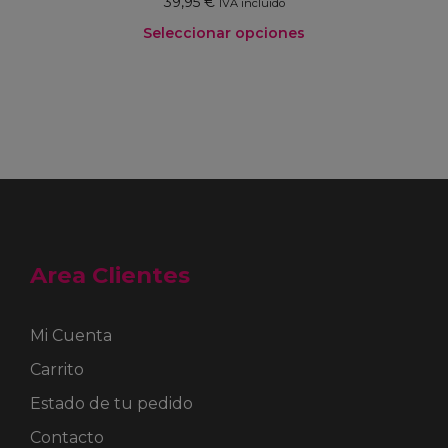
39,95
€
IVA incluido
Seleccionar opciones
Este
producto
tiene
múltiples
variantes.
Las
opciones
se
pueden
elegir
en
Area Clientes
la
página
de
producto
Mi Cuenta
Carrito
Estado de tu pedido
Contacto