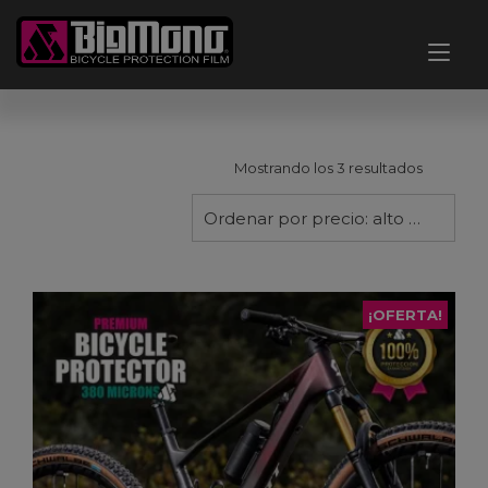
Ir
al
Alt
contenido
nav
Ordenad
Mostrando los 3 resultados
por
precio:
Ordenar por precio: alto a bajo
alto
a
bajo
¡OFERTA!