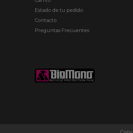
Carrito
de
Estado de tu pedido
producto
Contacto
Preguntas Frecuentes
Copyr