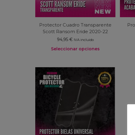
Protector Cuadro Transparente
Pro
Scott Ransom Eride 2020-22
94,95
€
IVA incluido
Seleccionar opciones
Este
producto
tiene
múltiples
variantes.
Las
opciones
se
pueden
elegir
en
la