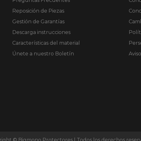
Preguntas Frecuentes
Cond
Reposición de Piezas
Cond
Gestión de Garantías
Camb
Descarga instrucciones
Polít
Características del material
Pers
Únete a nuestro Boletín
Avis
ight © Bigmono Protectores | Todos los derechos reser