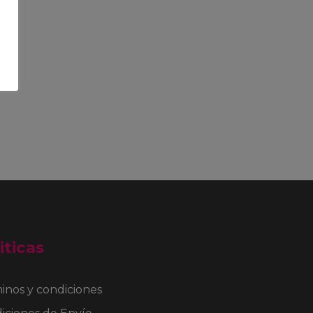
página
de
producto
iticas
inos y condiciones