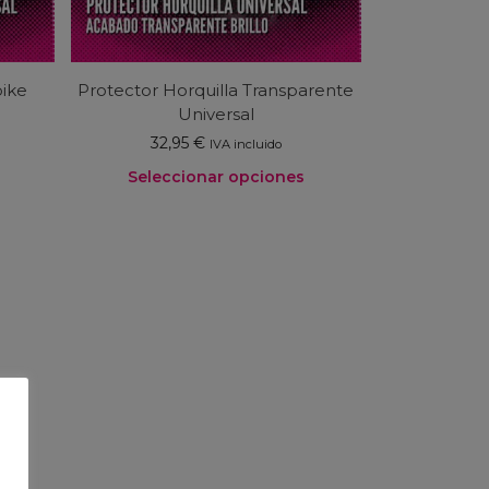
bike
Protector Horquilla Transparente
Universal
32,95
€
IVA incluido
Seleccionar opciones
Este
producto
tiene
múltiples
variantes.
Las
opciones
se
pueden
elegir
en
la