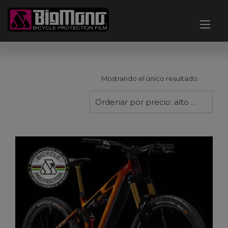
Ir
al
Alt
contenido
nav
Mostrando el único resultado
Ordenar por precio: alto a bajo