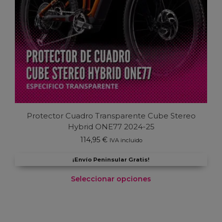
Protector Cuadro Transparente Cube Stereo
Hybrid ONE77 2024-25
114,95
€
IVA incluido
¡Envío Peninsular Gratis!
Seleccionar opciones
Este
producto
tiene