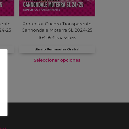
rente
Protector Cuadro Transparente
24-25
Cannondale Moterra SL 2024-25
104,95
€
IVA incluido
¡Envío Peninsular Gratis!
Seleccionar opciones
Este
producto
tiene
múltiples
variantes.
Las
opciones
se
pueden
elegir