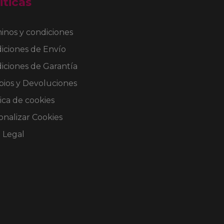
iticas
en
la
página
inos y condiciones
de
iciones de Envío
producto
iciones de Garantía
ios y Devoluciones
ica de cookies
onalizar Cookies
o Legal