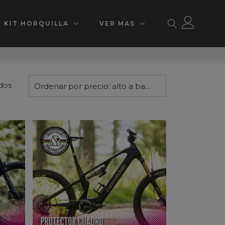
KIT HORQUILLA
VER MAS
Ordenado
dos
Ordenar por precio: alto a bajo
por
precio:
alto
a
bajo