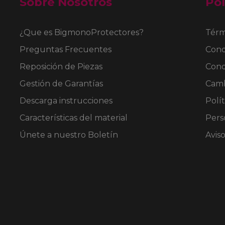
Sobre Nosotros
Pol
en
en
la
la
página
página
¿Que es BigmonoProtectores?
Térm
de
de
Preguntas Frecuentes
Cond
producto
producto
Reposición de Piezas
Cond
Gestión de Garantías
Camb
Descarga instrucciones
Polít
Características del material
Pers
Únete a nuestro Boletín
Avis