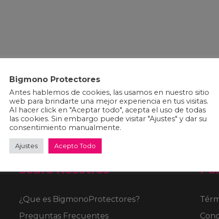
Bigmono Protectores
Antes hablemos de cookies, las usamos en nuestro sitio
web para brindarte una mejor experiencia en tus visitas.
Al hacer click en "Aceptar todo", acepta el uso de todas
las cookies. Sin embargo puede visitar "Ajustes" y dar su
consentimiento manualmente.
Ajustes
Acepto Todo
Sobre Nosotros
Pol
¿Que es BigmonoProtectores?
Térm
Preguntas Frecuentes
Cond