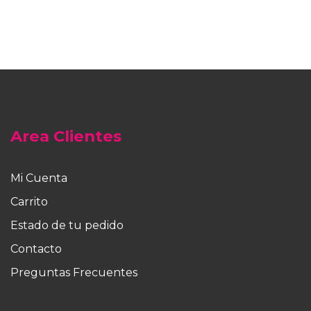
producto
tiene
múltiples
variantes.
Las
opciones
se
pueden
elegir
Area Clientes
en
la
página
Mi Cuenta
de
Carrito
producto
Estado de tu pedido
Contacto
Preguntas Frecuentes