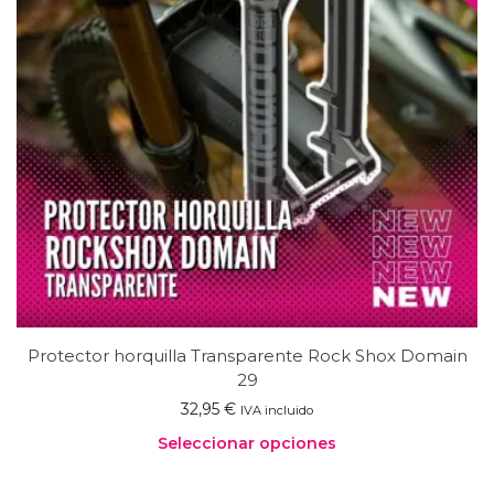
Protector horquilla Transparente Rock Shox Domain
29
32,95
€
IVA incluido
Seleccionar opciones
Este