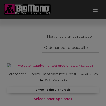
Ir
al
Alt
contenido
nav
Mostrando el único resultado
Ordenar por precio: alto a bajo
Protector Cuadro Transparente Ghost E-ASX 2025
114,95
€
IVA incluido
¡Envío Peninsular Gratis!
Seleccionar opciones