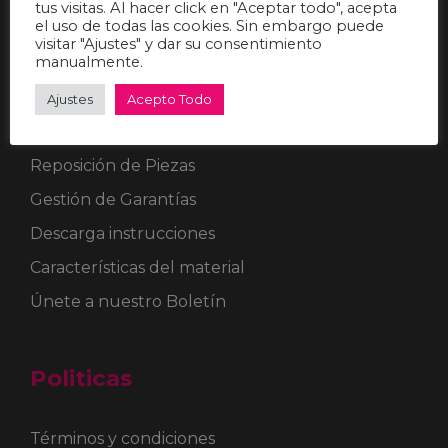
tus visitas. Al hacer click en "Aceptar todo", acepta
el uso de todas las cookies. Sin embargo puede
Sobre Nosotros
visitar "Ajustes" y dar su consentimiento
manualmente.
¿Que es BigmonoProtectores?
Ajustes
Acepto Todo
Preguntas Frecuentes
Reposición de Piezas
Gestión de Garantías
Descarga instrucciones
Características del material
Únete a nuestro Boletín
Politicas
Términos y condiciones