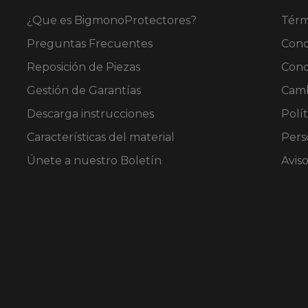
página
en
¿Que es BigmonoProtectores?
Térm
de
la
producto
página
Preguntas Frecuentes
Cond
de
Reposición de Piezas
Cond
producto
Gestión de Garantías
Camb
Descarga instrucciones
Polít
Características del material
Pers
Únete a nuestro Boletín
Avis