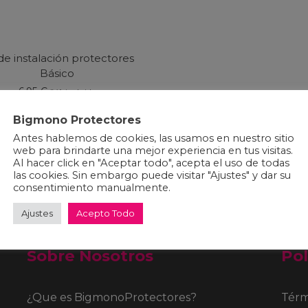
 de instalación protectores
Básico
6,95
€
IVA incluido
Añadir al carrito
Bigmono Protectores
Antes hablemos de cookies, las usamos en nuestro sitio
web para brindarte una mejor experiencia en tus visitas.
Al hacer click en "Aceptar todo", acepta el uso de todas
las cookies. Sin embargo puede visitar "Ajustes" y dar su
consentimiento manualmente.
Ajustes
Acepto Todo
Sobre Nosotros
Pol
¿Que es BigmonoProtectores?
Térm