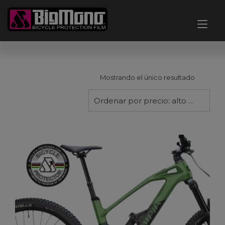
Ir
al
Alt
contenido
nav
Mostrando el único resultado
Ordenar por precio: alto a bajo