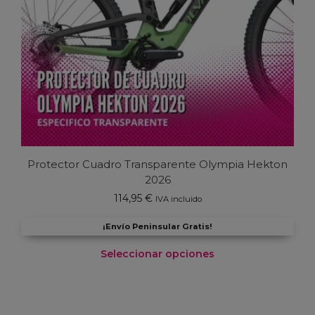
Protector Cuadro Transparente Olympia Hekton
2026
114,95
€
IVA incluido
¡Envío Peninsular Gratis!
Seleccionar opciones
Este
producto
tiene