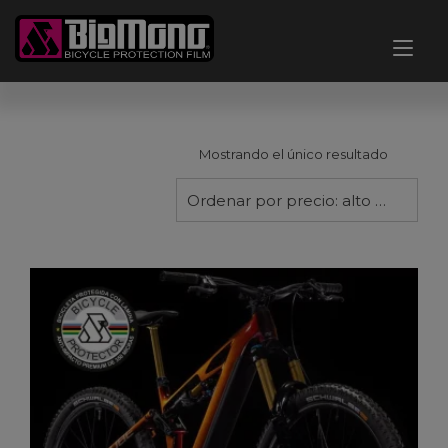
Ir
al
Alt
contenido
nav
Mostrando el único resultado
Ordenar por precio: alto a bajo