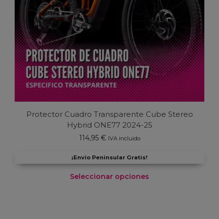
Protector Cuadro Transparente Cube Stereo
Hybrid ONE77 2024-25
114,95
€
IVA incluido
¡Envío Peninsular Gratis!
Seleccionar opciones
Este
producto
tiene