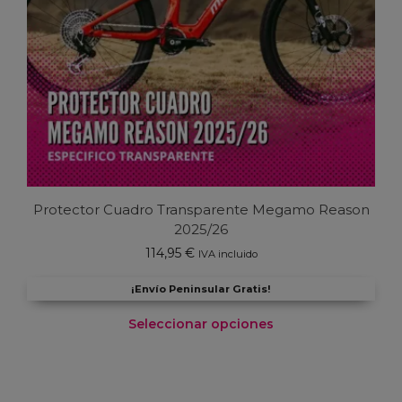
Protector Cuadro Transparente Megamo Reason
2025/26
114,95
€
IVA incluido
¡Envío Peninsular Gratis!
Seleccionar opciones
Este
producto
tiene