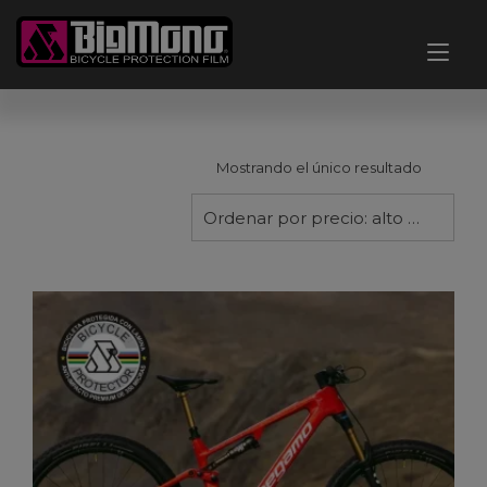
Ir
al
Alt
contenido
nav
Mostrando el único resultado
Ordenar por precio: alto a bajo