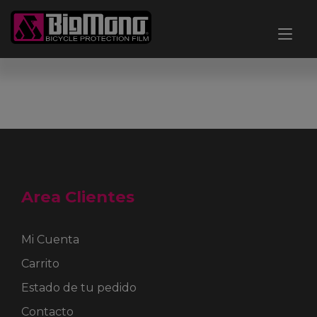
Ir
al
Alt
contenido
nav
Area Clientes
Mi Cuenta
Carrito
Estado de tu pedido
Contacto