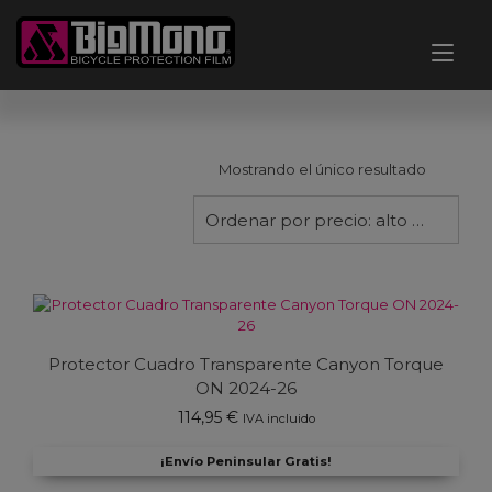
Ir
al
Alt
contenido
nav
Mostrando el único resultado
Ordenar por precio: alto a bajo
Protector Cuadro Transparente Canyon Torque
ON 2024-26
114,95
€
IVA incluido
¡Envío Peninsular Gratis!