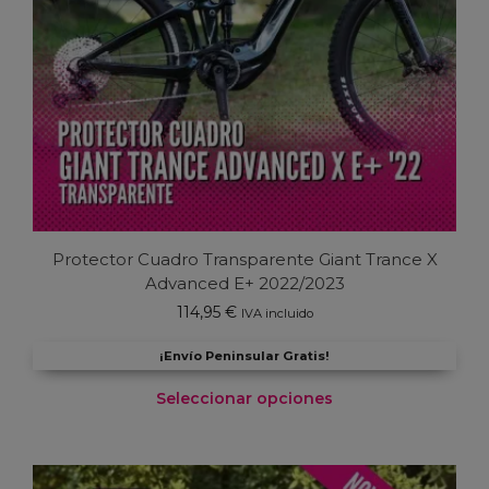
Protector Cuadro Transparente Giant Trance X
Advanced E+ 2022/2023
114,95
€
IVA incluido
¡Envío Peninsular Gratis!
Seleccionar opciones
Este
producto
tiene