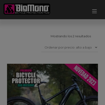
Ir
al
Alt
contenido
nav
Ordenad
Mostrando los 2 resultados
por
precio:
alto
a
bajo