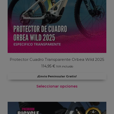
Protector Cuadro Transparente Orbea Wild 2025
114,95
€
IVA incluido
¡Envío Peninsular Gratis!
Seleccionar opciones
Este
producto
tiene
múltiples