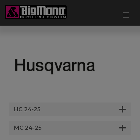
Ir
al
Alt
contenido
nav
HC 24-25
MC 24-25