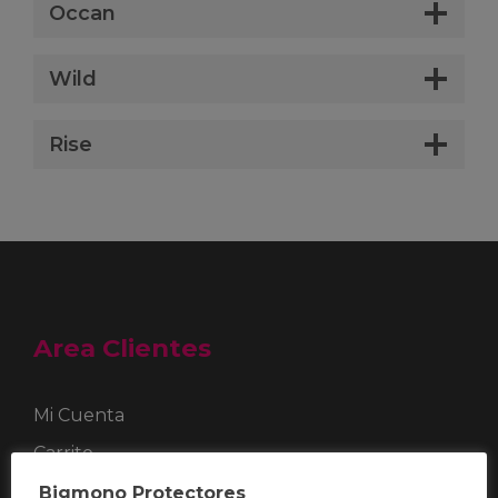
Occan
Wild
Rise
Area Clientes
Mi Cuenta
Carrito
Estado de tu pedido
Bigmono Protectores