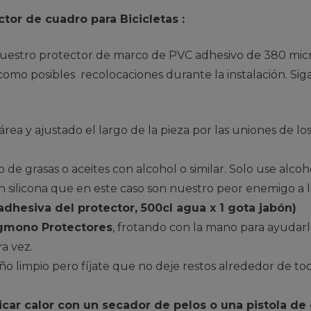
tor de cuadro para Bicicletas :
e nuestro protector de marco de PVC adhesivo de 380 mi
 como posibles recolocaciones durante la instalación. Sig
ea y ajustado el largo de la pieza por las uniones de lo
 de grasas o aceites con alcohol o similar. Solo use alcoh
n silicona que en este caso son nuestro peor enemigo a l
adhesiva del protector, 500cl agua x 1 gota jabón)
gmono Protectores
, frotando con la mano para ayudar
ra vez.
 limpio pero fíjate que no deje restos alrededor de tod
icar calor con un secador de pelos o una pistola de 