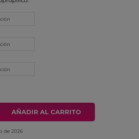
opropílico.
pción
pción
pción
o Transparente BH AtomX Lynx 2024/25 cantidad
AÑADIR AL CARRITO
to de 2026