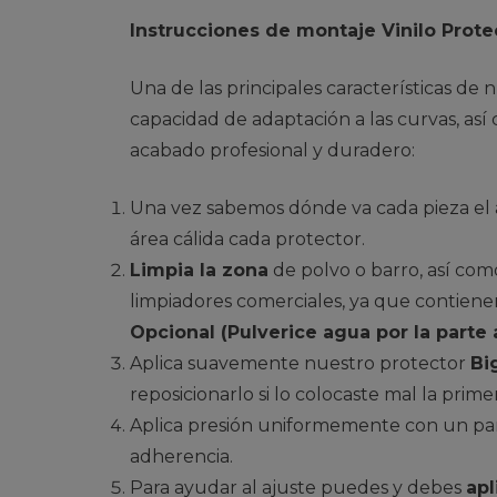
Instrucciones de montaje Vinilo Protec
Una de las principales características d
capacidad de adaptación a las curvas, así
acabado profesional y duradero:
Una vez sabemos dónde va cada pieza el ár
área cálida cada protector.
Limpia la zona
de polvo o barro, así como
limpiadores comerciales, ya que contiene
Opcional (Pulverice agua por la parte 
Aplica suavemente nuestro protector
Bi
reposicionarlo si lo colocaste mal la prime
Aplica presión uniformemente con un paño
adherencia.
Para ayudar al ajuste puedes y debes
apl