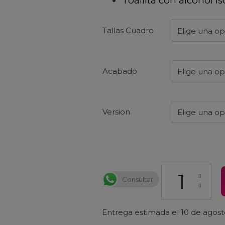
Toallita con alcohol is
Tallas Cuadro
Elige una o
Acabado
Elige una o
Version
Elige una o
Protector Cuadr
Consultar
Entrega estimada el 10 de agos