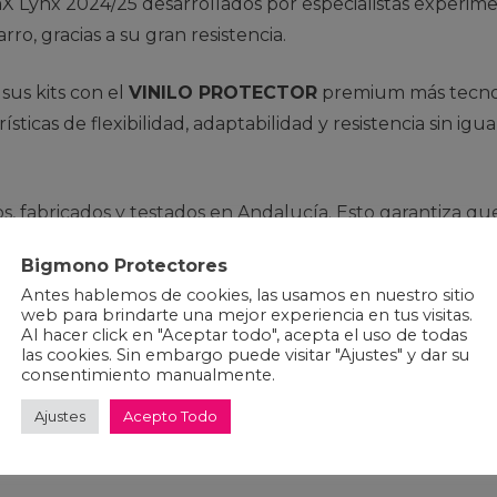
 Lynx 2024/25 desarrollados por especialistas experi
rro, gracias a su gran resistencia.
sus kits con el
VINILO PROTECTOR
premium más tecnol
ticas de flexibilidad, adaptabilidad y resistencia sin igu
, fabricados y testados en Andalucía. Esto garantiza q
Bigmono Protectores
Antes hablemos de cookies, las usamos en nuestro sitio
NILO PROTECTOR
de 380 micras de espesor. Troquelad
web para brindarte una mejor experiencia en tus visitas.
icaciones dependiendo del modelo de la bici. Protecto
Al hacer click en "Aceptar todo", acepta el uso de todas
las cookies. Sin embargo puede visitar "Ajustes" y dar su
 de cuadro se adapten casi al 100% de los modelos del
consentimiento manualmente.
n tu cuadro.
Ajustes
Acepto Todo
ad y durabilidad: