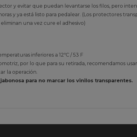
tector y evitar que puedan levantarse los filos, pero inte
oras y ya está listo para pedalear. (Los protectores tra
eliminan una vez cure el adhesivo)
temperaturas inferiores a 12ºC / 53 F
otriz, por lo que para su retirada, recomendamos usar 
tar la operación.
abonosa para no marcar los vinilos transparentes.