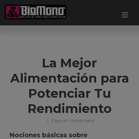
Ir
al
Alt
contenido
nav
La Mejor
Alimentación para
Potenciar Tu
Rendimiento
en
Por
22
Categorías:
Etiquetas:
Deja un comentario
La
bigmonoprotectores
de
Entradas
alimentacion
,
Mejor
agosto
bicicleta
,
Nociones básicas sobre