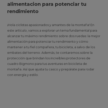
Alimentación
de
entrenamiento
,
alimentacion para potenciar tu
para
2023
potenciar
,
rendimiento
Potenciar
proteccion
,
Tu
rendimiento
Rendimiento
¡Hola ciclistas apasionados y amantes de la montaña! En
este artículo, vamos a explorar un tema fundamental para
alcanzar tu máximo rendimiento sobre dos ruedas: la mejor
alimentación para potenciar tu rendimiento y cómo
mantener a tu fiel compañera, tu bicicleta, a salvo de los
embates del terreno. Además, te contaremos sobre la
protección que brindan los increíbles protectores de
cuadro Bigmono para tus aventuras en bicicleta de
montaña. Así que ajusta tu casco y prepárate para rodar
con energía y estilo.