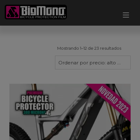
Ir
al
Alt
contenido
nav
Ordenad
Mostrando 1–12 de 23 resultados
por
precio:
Ordenar por precio: alto a bajo
alto
a
bajo