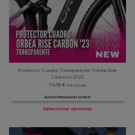
Protector Cuadro Transparente Orbea Rise
Carbono 2023
114,95
€
IVA incluido
¡Envío Peninsular Gratis!
Seleccionar opciones
Este
producto
tiene