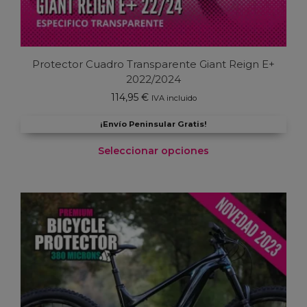
Protector Cuadro Transparente Giant Reign E+
2022/2024
114,95
€
IVA incluido
¡Envío Peninsular Gratis!
Seleccionar opciones
Este
producto
tiene
múltiples
variantes.
Las
opciones
se
pueden
elegir
en