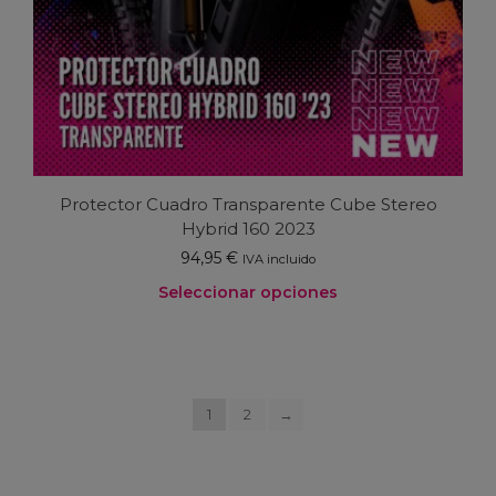
producto
Protector Cuadro Transparente Cube Stereo
Hybrid 160 2023
94,95
€
IVA incluido
Seleccionar opciones
Este
producto
tiene
múltiples
1
2
variantes.
→
Las
opciones
se