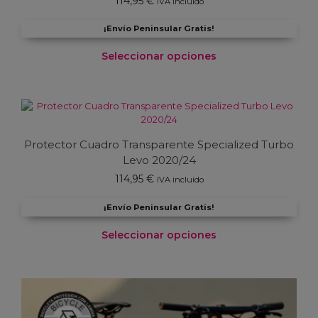
114,95
€
IVA incluido
¡Envío Peninsular Gratis!
Seleccionar opciones
Este
producto
tiene
múltiples
variantes.
Protector Cuadro Transparente Specialized Turbo
Las
Levo 2020/24
opciones
se
114,95
€
IVA incluido
pueden
elegir
¡Envío Peninsular Gratis!
en
la
Seleccionar opciones
página
de
Este
producto
producto
tiene
múltiples
variantes.