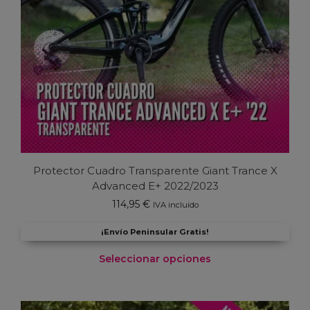
la
página
de
producto
Protector Cuadro Transparente Giant Trance X
Advanced E+ 2022/2023
114,95
€
IVA incluido
¡Envío Peninsular Gratis!
Seleccionar opciones
Este
producto
tiene