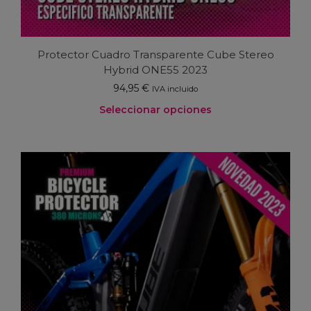
Protector Cuadro Transparente Cube Stereo
Hybrid ONE55 2023
94,95
€
IVA incluido
Seleccionar opciones
Este
producto
tiene
múltiples
variantes.
Las
opciones
se
pueden
elegir
en
la
página
de