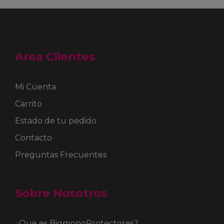
pueden
elegir
en
la
página
de
Area Clientes
producto
Mi Cuenta
Carrito
Estado de tu pedido
Contacto
Preguntas Frecuentes
Sobre Nosotros
¿Que es BigmonoProtectores?