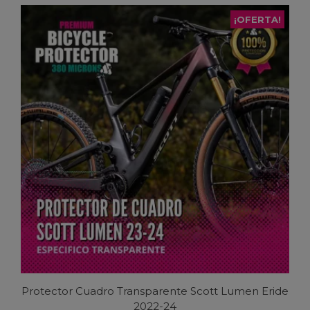
tiene
¡OFERTA!
múltiples
variantes.
Las
opciones
se
pueden
elegir
en
la
página
de
producto
Protector Cuadro Transparente Scott Lumen Eride
2022-24