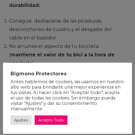
durabilidad:
Consigue deshacerse de las picaduras,
desconchones de cuadro y el desgaste del
cable en el bastidor.
No arruines el aspecto de tu bicicleta
(
mantiene el valor de tu bici a la hora de
venderla
)
Muy
fácil de instalar
, incluso en las zonas más
Bigmono Protectores
difíciles.
Antes hablemos de cookies, las usamos en nuestro
sitio web para brindarte una mejor experiencia en
Durará más que tu bicicleta.
tus visitas. Al hacer click en "Aceptar todo", acepta
Diseñado para ajuste universal.
el uso de todas las cookies. Sin embargo puede
visitar "Ajustes" y dar su consentimiento
La versión 100% Transparente es ideal para
manualmente.
proteger cuadros nuevos o para protección sin
Ajustes
Acepto Todo
impacto visual.
Protector Cuadro Plus 100%
Transparente