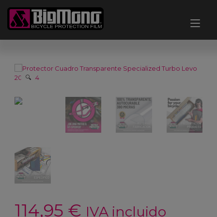
Ir
al
Alt
contenido
nav
🔍
114,95
€
IVA incluido