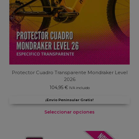
Protector Cuadro Transparente Mondraker Level
2026
104,95
€
IVA incluido
¡Envío Peninsular Gratis!
Seleccionar opciones
Este
producto
tiene