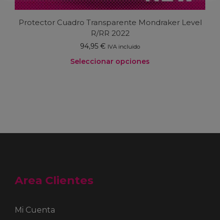
Protector Cuadro Transparente Mondraker Level
R/RR 2022
94,95
€
IVA incluido
Seleccionar opciones
Este
producto
tiene
múltiples
variantes.
Las
opciones
se
pueden
elegir
en
Area Clientes
la
página
de
producto
Mi Cuenta