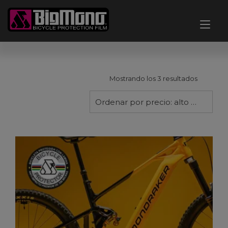
Ir
al
Alt
contenido
nav
Ordenad
Mostrando los 3 resultados
por
precio:
Ordenar por precio: alto a bajo
alto
a
bajo