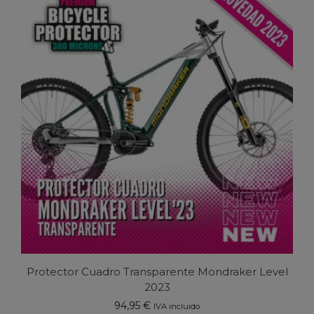
múltiples
variantes.
Las
opciones
se
pueden
elegir
en
la
página
de
producto
Protector Cuadro Transparente Mondraker Level
2023
94,95
€
IVA incluido