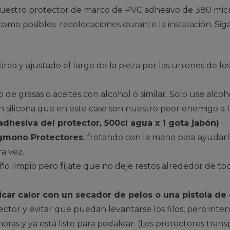
e nuestro protector de marco de PVC adhesivo de 380 mi
 como posibles recolocaciones durante la instalación. Sig
ea y ajustado el largo de la pieza por las uniones de lo
 de grasas o aceites con alcohol o similar. Solo use alcoh
n silicona que en este caso son nuestro peor enemigo a l
adhesiva del protector, 500cl agua x 1 gota jabón)
gmono Protectores
, frotando con la mano para ayudar
ra vez.
 limpio pero fíjate que no deje restos alrededor de tod
icar calor con un secador de pelos o una pistola de 
tector y evitar que puedan levantarse los filos, pero inte
oras y ya está listo para pedalear. (Los protectores tra