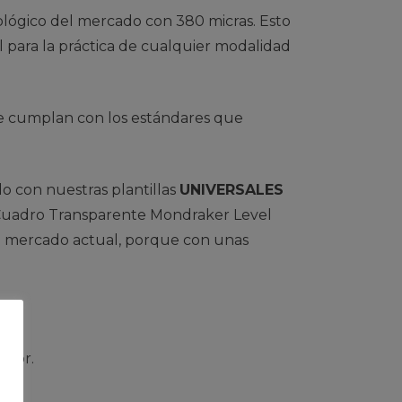
ógico del mercado con 380 micras. Esto
al para la práctica de cualquier modalidad
ue cumplan con los estándares que
o con nuestras plantillas
UNIVERSALES
 Cuadro Transparente Mondraker Level
el mercado actual, porque con unas
idor.