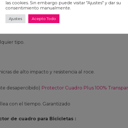
s más difíciles.
las cookies. Sin embargo puede visitar "Ajustes" y dar su
consentimiento manualmente.
Ajustes
Acepto Todo
ra proteger cuadros nuevos o para protección sin impacto
lquier tipo.
cras de alto impacto y resistencia al roce.
nte desapercibido)
Protector Cuadro Plus 100% Transpa
llea con el tiempo. Garantizado
tor de cuadro para Bicicletas :