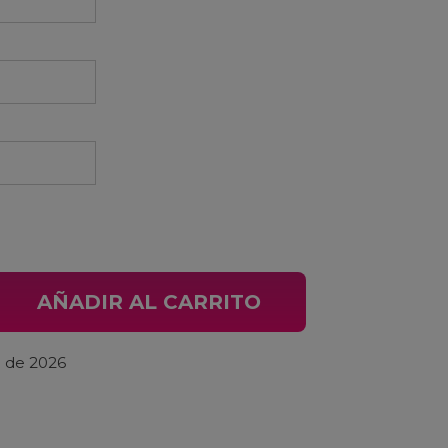
o Transparente Mondraker Level R/RR 2022 cantidad
AÑADIR AL CARRITO
o de 2026