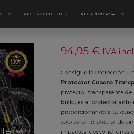
IO
KIT ESPECÍFICO
KIT UNIVERSAL
94,95
€
IVA inc
Consigue la Protección Pr
Protector Cuadro Trans
protector transparente de
brillo, es el protector ant
proporcionando a tu cuad
solo es un protector de pi
impactos, desconchones o 