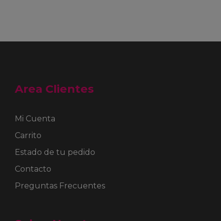
tiene
múltiples
variantes.
Las
opciones
se
pueden
elegir
en
Area Clientes
la
página
de
producto
Mi Cuenta
Carrito
Estado de tu pedido
Contacto
Preguntas Frecuentes