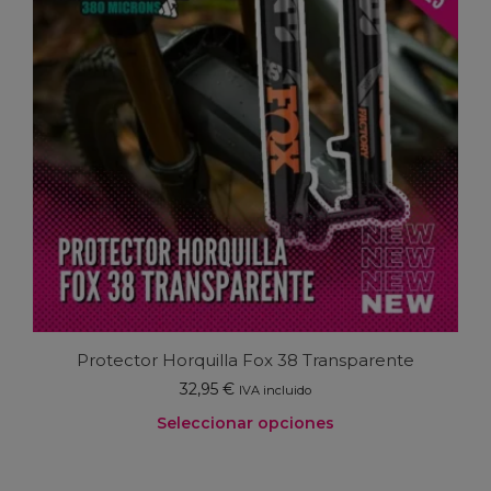
opciones
se
pueden
elegir
en
la
página
de
producto
Protector Horquilla Fox 38 Transparente
32,95
€
IVA incluido
Seleccionar opciones
Este
producto