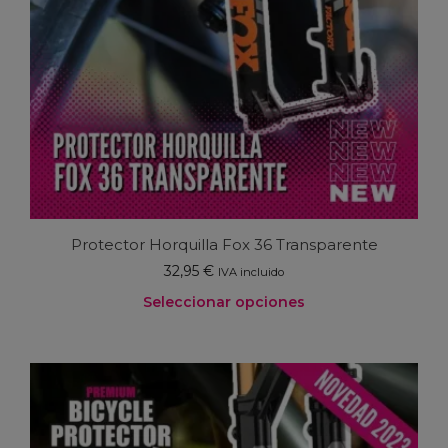
Protector Horquilla Fox 36 Transparente
32,95
€
IVA incluido
Seleccionar opciones
Este
producto
tiene
múltiples
variantes.
Las