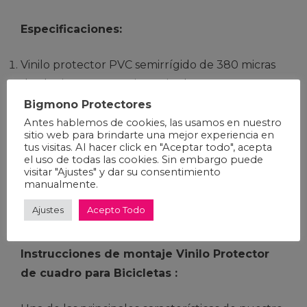
Especificaciones:
Vinilo protector PVC semirrígido de 380 micras
de alto impacto y resistencia al roce.
Peso mínimo (
28 gramos / 0.98 onzas
)
Bigmono Protectores
Material 100% trasparente (pasa totalmente
Antes hablemos de cookies, las usamos en nuestro
sitio web para brindarte una mejor experiencia en
desapercibido)
Protector Cuadro Plus 100%
tus visitas. Al hacer click en "Aceptar todo", acepta
el uso de todas las cookies. Sin embargo puede
Transparente
visitar "Ajustes" y dar su consentimiento
Fácil de instalar.
manualmente.
Materiales de grado automotriz. No amarillea
Ajustes
Acepto Todo
con el tiempo. Garantizado
Instrucciones de montaje Vinilo Protector
de cuadro para Bicicletas :