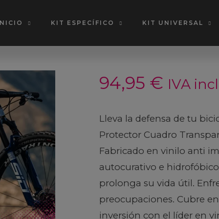
INICIO
KIT ESPECÍFICO
KIT UNIVERSAL
94,95
€
IVA inc
Lleva la defensa de tu bicic
Protector Cuadro Transpa
Fabricado en vinilo anti i
autocurativo e hidrofóbico
prolonga su vida útil. Enfr
preocupaciones. Cubre ent
inversión con el líder en vi