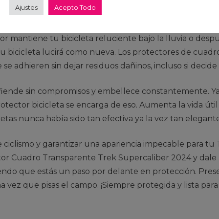
Ajustes
Acepto Todo
 simple calor del sol o una pequeña dosis de calor.
or mantiene tu bicicleta reluciente bajo la lluvia o de
 tu bicicleta lucirá como nueva. Los protectores de cuad
e adhieren sin dejar residuos dañinos, incluso si decide r
fiende sin compromisos y embellece constantemente. Ya
rotector bicicleta se encarga de eso. Aumenta la vida útil
letas nunca había sido tan efectiva ya la vez tan elegante
de ciclismo y garantizar una apariencia impecable para tu
ctor Cuadro Transparente Trek Supercaliber 2024 y dale a
endo que estás un paso por delante en protección. Preserv
a vez que pisas el campo. ¡Siempre protegida y lista para 