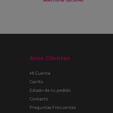
Seleccionar opciones
Este
producto
tiene
múltiples
variantes.
Las
opciones
se
pueden
Area Clientes
elegir
en
la
Mi Cuenta
página
de
Carrito
producto
Estado de tu pedido
Contacto
Preguntas Frecuentes