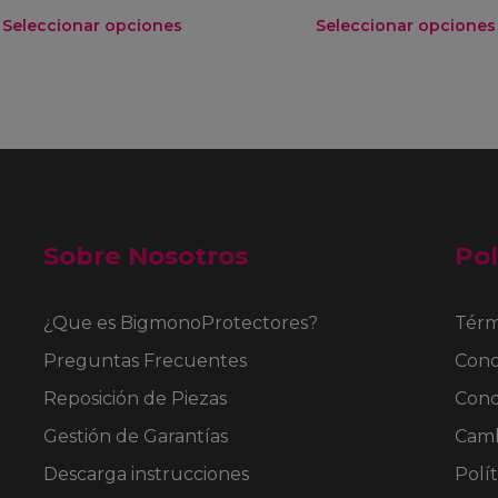
Seleccionar opciones
Seleccionar opciones
Este
Este
producto
producto
tiene
tiene
múltiples
múltiples
variantes.
variantes.
Las
Las
opciones
opciones
se
se
Sobre Nosotros
Pol
pueden
pueden
elegir
elegir
en
en
¿Que es BigmonoProtectores?
Térm
la
la
página
página
Preguntas Frecuentes
Cond
de
de
Reposición de Piezas
Cond
producto
producto
Gestión de Garantías
Camb
Descarga instrucciones
Polít