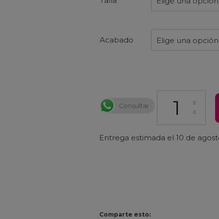
Talla
Elige una opción
Acabado
Elige una opción
Protector Cuadr
Consultar
Entrega estimada el 10 de agos
Comparte esto: