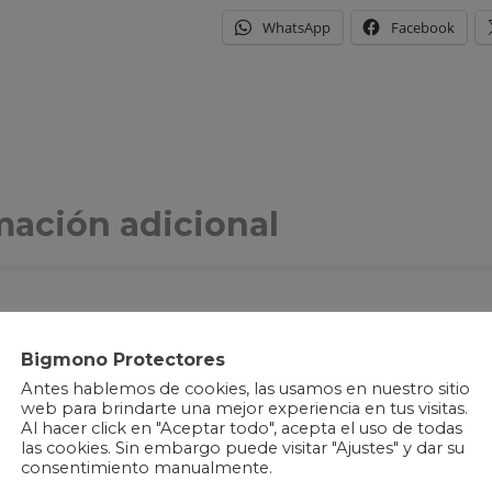
WhatsApp
Facebook
mación adicional
ek Supercaliber 2024 GEN2 conserva la belleza de tu bi
Bigmono Protectores
arente. Diseñado meticulosamente con vinilo de alta resis
Antes hablemos de cookies, las usamos en nuestro sitio
a de las embestidas del terreno y los elementos.
web para brindarte una mejor experiencia en tus visitas.
Al hacer click en "Aceptar todo", acepta el uso de todas
las cookies. Sin embargo puede visitar "Ajustes" y dar su
construcción de 380 micras, ofrece una defensa impenetra
consentimiento manualmente.
 que amenace tu preciado cuadro. Además, su tecnología