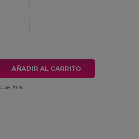
o Transparente Trek Supercaliber 2024 GEN2 cantidad
AÑADIR AL CARRITO
to de 2026